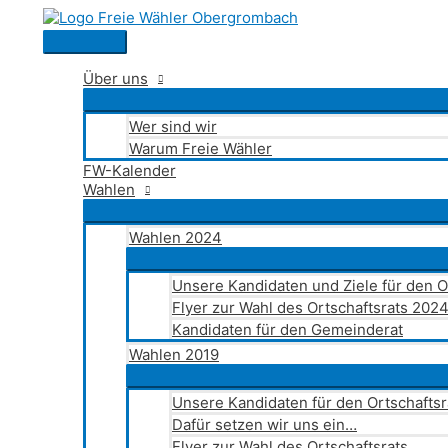
Zum
Inhalt
Hauptmenü
springen
Über uns
Wer sind wir
Warum Freie Wähler
FW-Kalender
Wahlen
Wahlen 2024
Unsere Kandidaten und Ziele für den 
Flyer zur Wahl des Ortschaftsrats 202
Kandidaten für den Gemeinderat
Wahlen 2019
Unsere Kandidaten für den Ortschafts
Dafür setzen wir uns ein…
Flyer zur Wahl des Ortschaftsrats