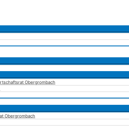
Ortschaftsrat Obergrombach
4
rat Obergrombach